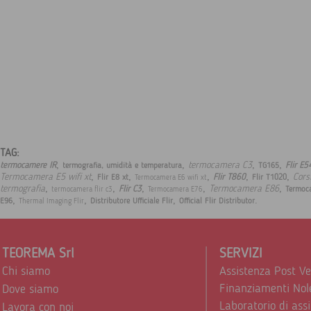
TAG:
,
,
,
,
termocamera C3
termocamere IR
Flir E5
termografia, umidità e temperatura
TG165
,
,
,
,
,
Termocamera E5 wifi xt
Cors
Flir T860
Flir E8 xt
Flir T1020
Termocamera E6 wifi xt
,
,
,
,
,
termografia
Termocamera E86
Flir C3
Termoc
termocamera flir c3
Termocamera E76
,
,
,
.
E96
Distributore Ufficiale Flir
Official Flir Distributor
Thermal Imaging Flir
TEOREMA Srl
SERVIZI
Chi siamo
Assistenza Post V
Finanziamenti Nol
Dove siamo
Laboratorio di ass
Lavora con noi