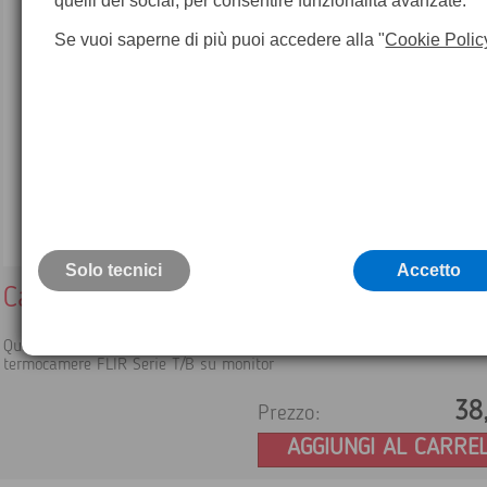
quelli dei social, per consentire funzionalità avanzate.
Se vuoi saperne di più puoi accedere alla "
Cookie Polic
Solo tecnici
Accetto
Cavo video Flir
Questo cavo può essere utilizzato per trasferire le immagin
termocamere FLIR Serie T/B su monitor
38
Prezzo:
AGGIUNGI AL CARRE