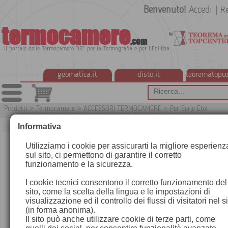
Benvenuto!
Accedi
|
Re
termocamere
.com
Il portale delle Termocamere "IR" per la Termografia e per l'Edilizia
geomatica.it
disto.it
teorematopce
Prodotti
>
Termocamere
>
ACCESSORI TERMOCAMERE
>
Per Serie Ebx
T191
Informativa
Utilizziamo i cookie per assicurarti la migliore esperienz
sul sito, ci permettono di garantire il corretto
funzionamento e la sicurezza.
I cookie tecnici consentono il corretto funzionamento del
sito, come la scelta della lingua e le impostazioni di
visualizzazione ed il controllo dei flussi di visitatori nel s
(in forma anonima).
Il sito può anche utilizzare cookie di terze parti, come