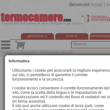
Benvenuto!
Accedi
|
Re
termocamere
.com
Il portale delle Termocamere "IR" per la Termografia e per l'Edilizia
geomatica.it
disto.it
teorematopce
Prodotti
>
Termocamere
>
Termocamera serie EXX
T178
Informativa
Utilizziamo i cookie per assicurarti la migliore esperienz
sul sito, ci permettono di garantire il corretto
funzionamento e la sicurezza.
I cookie tecnici consentono il corretto funzionamento del
sito, come la scelta della lingua e le impostazioni di
visualizzazione ed il controllo dei flussi di visitatori nel s
(in forma anonima).
Il sito può anche utilizzare cookie di terze parti, come