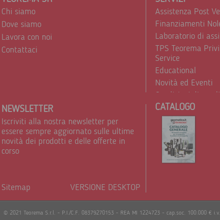
Chi siamo
Assistenza Post V
Finanziamenti Nol
Dove siamo
Laboratorio di ass
Lavora con noi
TPS Teorema Privi
Contattaci
Service
Educational
Novità ed Eventi
Condizioni di vend
CATALOGO
Trattamento dei d
NEWSLETTER
Iscriviti alla nostra newsletter per
essere sempre aggiornato sulle ultime
novità dei prodotti e delle offerte in
corso
Sitemap
VERSIONE DESKTOP
Powere
© 2021 Teorema S.r.l. - P.I./C.F. 08379270153 - REA MI 1224723 - cap.soc. 100.000 € i.v.