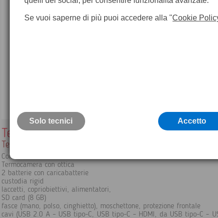
quelli dei social, per consentire funzionalità avanzate.
Se vuoi saperne di più puoi accedere alla "
Cookie Polic
Solo tecnici
Accetto
Termocamera Teledyne Flir E86
Termocamera Avanzata
Contenuto della confezione:
Termocamera con ottica
2 batterie con caricabatterie
custodia rigid
laccetti, copriobiettivi, alimentatori,
SD card (8 GB)
fasce (mano, polso, cinghietto), moschettone, protezione frontale
cavi (USB 2.0 A – USB tipo-C, USB tipo-C – HDMI, da USB tipo-C – U