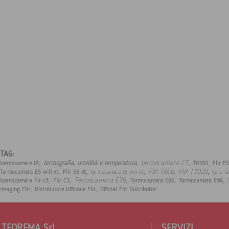
TAG:
,
,
,
,
termocamera C3
termografia, umidità e temperatura
termocamere IR
TG165
Flir E
,
,
,
,
,
Flir T860
Flir T1020
Termocamera E5 wifi xt
Flir E8 xt
Termocamera E6 wifi xt
Corsi t
,
,
,
,
,
Termocamera E76
termocamera flir c3
Flir C3
Termocamera E86
Termocamera E96
,
,
.
Imaging Flir
Distributore Ufficiale Flir
Official Flir Distributor
TEOREMA Srl
SERVIZI