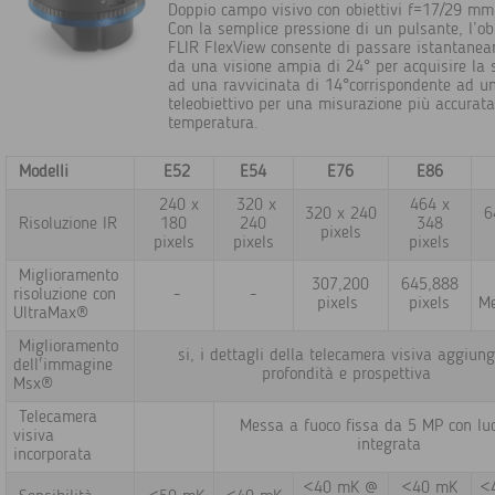
Doppio campo visivo con obiettivi f=17/29 mm
Con la semplice pressione di un pulsante, l’ob
FLIR FlexView consente di passare istantane
da una visione ampia di 24° per acquisire la 
ad una ravvicinata di 14°corrispondente ad u
teleobiettivo per una misurazione più accurata
temperatura.
Modelli
E52
E54
E76
E86
240 x
320 x
464 x
320 x 240
6
Risoluzione IR
180
240
348
pixels
pixels
pixels
pixels
Miglioramento
307,200
645,888
risoluzione con
-
-
pixels
pixels
Me
UltraMax®
Miglioramento
si, i dettagli della telecamera visiva aggiun
dell'immagine
profondità e prospettiva
Msx®
Telecamera
Messa a fuoco fissa da 5 MP con lu
visiva
integrata
incorporata
<40 mK @
<40 mK
<