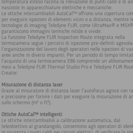
temperatura esteso facilita la rilevazione di punti caldi e di a
nascoste in apparecchiature elettriche e meccaniche.
Le ottiche intercambiabili AutoCal™ offrono una copertura co
per eseguire ispezioni di elementi vicini o a distanza, mentre l
tecnologie di imaging Teledyne FLIR, come UltraMax® e MSX®
garantiscono immagini termiche nitide e vivide.
La funzione Teledyne FLIR Inspection Route integrata nella
termocamera segue i percorsi di ispezione pre-definiti agevol
l’organizzazione del lavoro degli operatori nelle ispezioni di va
aree anche in diversi impianti. Per un periodo di tempo limitat
l'acquisto di una termocamera E86 comprende un abbonamen
mesi a Teledyne FLIR Thermal Studio Pro e Teledyne FLIR Rou
Creator.
Misurazione di distanza laser
Grazie al misuratore di distanza laser l’autofocus agisce con r
e precisione per fornire i dati per eseguire la misurazione di a
sullo schermo (m² o ft²).
Ottiche AutoCal™ intelligenti
Le ottiche intercambiabili a calibrazione automatica, dal
teleobiettivo al grandangolo, consentono agli operatori di ident
in sicurezza i punti caldi nei circuiti elettrici, di verificare la p