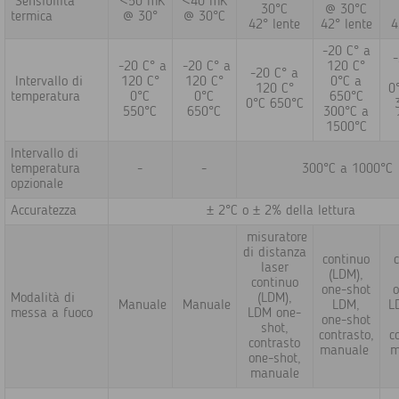
Sensibilità
<50 mK
<40 mK
30°C
@ 30°C
termica
@ 30°
@ 30°C
42° lente
42° lente
4
-20 C° a
-20 C° a
-20 C° a
120 C°
-20 C° a
Intervallo di
120 C°
120 C°
0°C a
120 C°
0
temperatura
0°C
0°C
650°C
0°C 650°C
550°C
650°C
300°C a
1500°C
Intervallo di
temperatura
-
-
300°C a 1000°C
opzionale
Accuratezza
± 2°C o ± 2% della lettura
misuratore
di distanza
continuo
laser
(LDM),
continuo
one-shot
o
Modalità di
(LDM),
Manuale
Manuale
LDM,
L
messa a fuoco
LDM one-
one-shot
shot,
contrasto,
c
contrasto
manuale
m
one-shot,
manuale