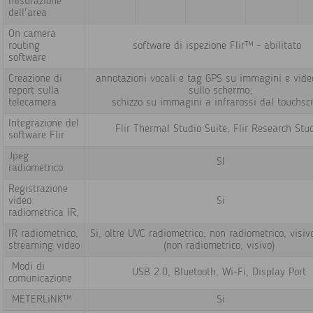
misurazione
dell'area
On camera
routing
software di ispezione Flir™ - abilitato
software
Creazione di
annotazioni vocali e tag GPS su immagini e vide
report sulla
sullo schermo;
telecamera
schizzo su immagini a infrarossi dal touchsc
I
ntegrazione del
Flir Thermal Studio Suite, Flir Research Stu
software Flir
Jpeg
SI
radiometrico
Registrazione
video
Si
radiometrica IR,
IR radiometrico,
Si, oltre UVC radiometrico, non radiometrico, visiv
streaming video
(non radiometrico, visivo)
Modi di
USB 2.0, Bluetooth, Wi-Fi, Display Port
comunicazione
METERLiNK™
Si