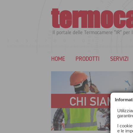
termoc
Il portale delle Termocamere "IR" per l
HOME
PRODOTTI
SERVIZI
Informat
Utilizzi
garantir
I cookie
e le impo