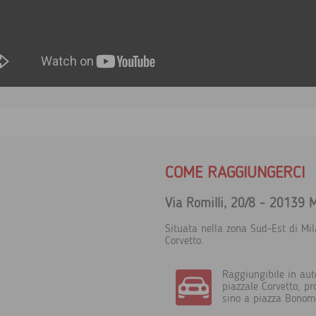
COME RAGGIUNGERCI
Via Romilli, 20/8 - 20139 
Situata nella zona Sud-Est di Mil
Corvetto.
Raggiungibile in aut
piazzale Corvetto, p
sino a piazza Bonome