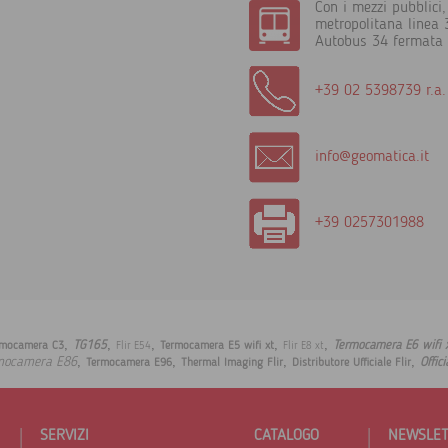
Con i mezzi pubblici, 
metropolitana linea 3
Autobus 34 fermata 
+39 02 5398739 r.a.
info@geomatica.it
+39 0257301988
,
,
,
,
,
TG165
Termocamera E6 wifi 
rmocamera C3
Termocamera E5 wifi xt
Flir E54
Flir E8 xt
,
,
,
,
mocamera E86
Offici
Termocamera E96
Thermal Imaging Flir
Distributore Ufficiale Flir
SERVIZI
CATALOGO
NEWSLE