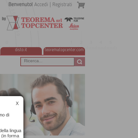
Benvenuto!
Accedi
|
Registrati
disto.it
teorematopcenter.com
X
no di
ella lingua
o (in forma