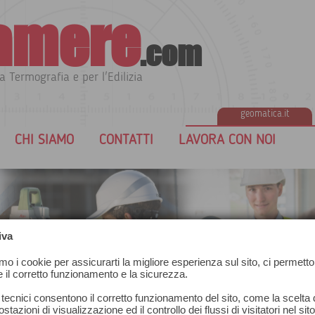
amere
.com
a Termografia e per l'Edilizia
geomatica.it
CHI SIAMO
CONTATTI
LAVORA CON NOI
iva
amo i cookie per assicurarti la migliore esperienza sul sito, ci permetto
e il corretto funzionamento e la sicurezza.
 tecnici consentono il corretto funzionamento del sito, come la scelta d
stazioni di visualizzazione ed il controllo dei flussi di visitatori nel sit