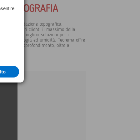
A TERMOGRAFIA
nsentire
lla strumentazione topografica.
ffre ai propri clienti il massimo della
offrendo le migliori soluzioni per i
fica, meteorologia ed umidità. Teorema offre
zione e di approfondimento, oltre al
tto