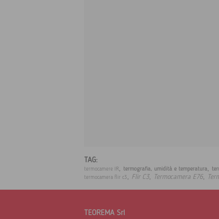
TAG:
,
,
termografia, umidità e temperatura
te
termocamere IR
,
,
,
Flir C3
Termocamera E76
Ter
termocamera flir c3
TEOREMA Srl