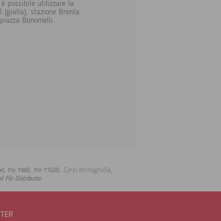
è possibile utilizzare la
 (gialla), stazione Brenta.
piazza Bonomelli.
,
,
,
,
Corsi termografia
xt
Flir T860
Flir T1020
.
al Flir Distributor
TTER