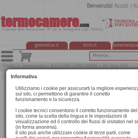
Benvenuto!
Accedi
|
Re
termocamere
.com
Il portale delle Termocamere "IR" per la Termografia e per l'Edilizia
geomatica.it
disto.it
teorematopce
Prodotti
>
Termocamere
>
ACCESSORI TERMOCAMERE
>
Per Serie T500
Informativa
Utilizziamo i cookie per assicurarti la migliore esperienz
sul sito, ci permettono di garantire il corretto
funzionamento e la sicurezza.
I cookie tecnici consentono il corretto funzionamento del
sito, come la scelta della lingua e le impostazioni di
visualizzazione ed il controllo dei flussi di visitatori nel s
(in forma anonima).
Il sito può anche utilizzare cookie di terze parti, come