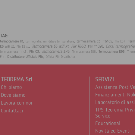
TAG:
,
,
,
,
,
termocamere IR
termocamera C3
TG165
Ter
termografia, umidità e temperatura
Flir E54
,
,
,
,
,
Corsi termografia
Termocamera E6 wifi xt
Flir T860
E5 wifi xt
Flir T1020
Flir E8 xt
,
,
,
,
,
Termocamera E76
Flir C3
Termocamera E96
termocamera flir c3
Termocamera E86
Therm
,
,
.
Distributore Ufficiale Flir
Flir
Official Flir Distributor
TEOREMA Srl
SERVIZI
Chi siamo
Assistenza Post V
Finanziamenti Nol
Dove siamo
Laboratorio di ass
Lavora con noi
TPS Teorema Privi
Contattaci
Service
Educational
Novità ed Eventi