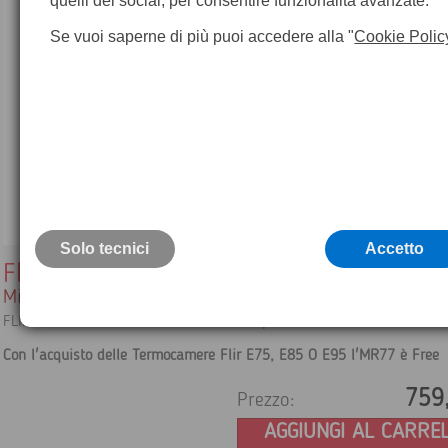
quelli dei social, per consentire funzionalità avanzate.
Se vuoi saperne di più puoi accedere alla "
Cookie Polic
Solo tecnici
Accetto
Flir MR77
Misuratore di umidità
FLIR MR77 misuratore di umidità senza puntale
Con l'acquisto delle Termocamere Flir E75, E85 O E95 l'MR77 è Free
759
Prezzo:
AGGIUNGI AL CARRE