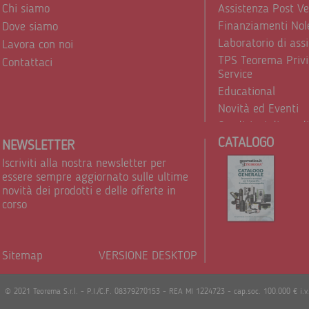
Chi siamo
Assistenza Post V
Finanziamenti Nol
Dove siamo
Laboratorio di ass
Lavora con noi
TPS Teorema Privi
Contattaci
Service
Educational
Novità ed Eventi
Condizioni di vend
CATALOGO
Trattamento dei d
NEWSLETTER
Iscriviti alla nostra newsletter per
essere sempre aggiornato sulle ultime
novità dei prodotti e delle offerte in
corso
Sitemap
VERSIONE DESKTOP
Powere
© 2021 Teorema S.r.l. - P.I./C.F. 08379270153 - REA MI 1224723 - cap.soc. 100.000 € i.v.