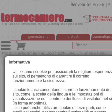
Benvenuto!
Accedi
|
Re
termocamere
.com
Il portale delle Termocamere "IR" per la Termografia e per l'Edilizia
geomatica.it
disto.it
teorematopce
Prodotti
>
Termocamere
>
ACCESSORI TERMOCAMERE
>
Per Serie T600bx
Informativa
Utilizziamo i cookie per assicurarti la migliore esperienz
sul sito, ci permettono di garantire il corretto
funzionamento e la sicurezza.
I cookie tecnici consentono il corretto funzionamento del
sito, come la scelta della lingua e le impostazioni di
visualizzazione ed il controllo dei flussi di visitatori nel s
(in forma anonima).
Il sito può anche utilizzare cookie di terze parti, come