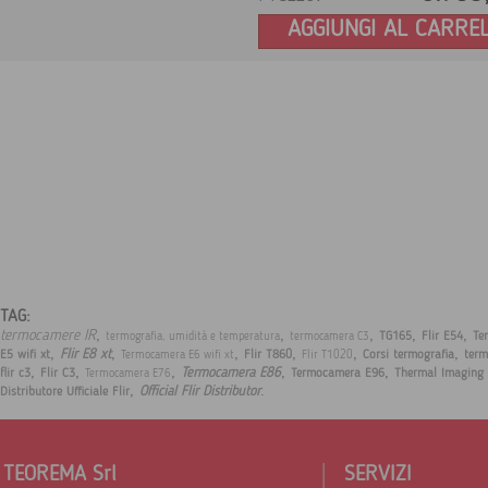
AGGIUNGI AL CARRE
TAG:
,
,
,
,
,
termocamere IR
TG165
Flir E54
Te
termografia, umidità e temperatura
termocamera C3
,
,
,
,
,
,
Flir E8 xt
E5 wifi xt
Flir T860
Corsi termografia
ter
Termocamera E6 wifi xt
Flir T1020
,
,
,
,
,
Termocamera E86
flir c3
Flir C3
Termocamera E96
Thermal Imaging 
Termocamera E76
,
.
Official Flir Distributor
Distributore Ufficiale Flir
TEOREMA Srl
SERVIZI