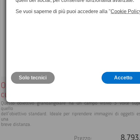
quelli dei social, per consentire funzionalità avanzate.
Se vuoi saperne di più puoi accedere alla "
Cookie Polic
Solo tecnici
Accetto
Obiettivo 6.5 mm campo visivo 80°, incl.
custodia
Questo obiettivo grandangolare ha un campo visivo 3 volte supe
quello
dell'obiettivo standard. Ideale per riprendere immagini di oggetti e
una
breve distanza.
8.793
Prezzo: