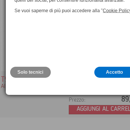
quelli dei social, per consentire funzionalità avanzate.
Se vuoi saperne di più puoi accedere alla "
Cookie Polic
Solo tecnici
Accetto
T911633ACC
Alimentatore per caricabatteria
89
Prezzo:
AGGIUNGI AL CARRE