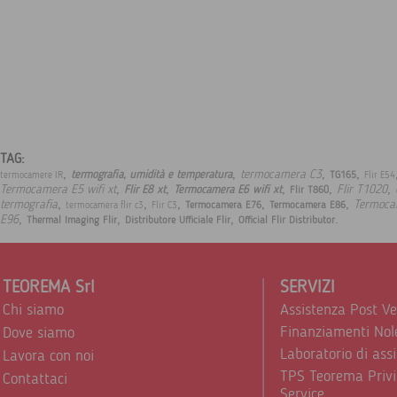
TAG:
,
,
,
,
termocamera C3
termografia, umidità e temperatura
TG165
termocamere IR
Flir E54
,
,
,
,
,
Termocamera E5 wifi xt
Flir T1020
Flir E8 xt
Termocamera E6 wifi xt
Flir T860
,
,
,
,
,
termografia
Termoca
Termocamera E76
Termocamera E86
termocamera flir c3
Flir C3
,
,
,
.
E96
Thermal Imaging Flir
Distributore Ufficiale Flir
Official Flir Distributor
TEOREMA Srl
SERVIZI
Chi siamo
Assistenza Post V
Finanziamenti Nol
Dove siamo
Laboratorio di ass
Lavora con noi
TPS Teorema Privi
Contattaci
Service