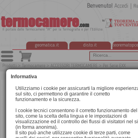
Benvenuto!
Accedi
|
Re
termocamere
.com
Il portale delle Termocamere "IR" per la Termografia e per l'Edilizia
geomatica.it
disto.it
teorematopce
Prodotti
>
Termocamere
>
ACCESSORI TERMOCAMERE
>
Per Serie EXX
T91
Informativa
Utilizziamo i cookie per assicurarti la migliore esperienz
sul sito, ci permettono di garantire il corretto
funzionamento e la sicurezza.
I cookie tecnici consentono il corretto funzionamento del
sito, come la scelta della lingua e le impostazioni di
visualizzazione ed il controllo dei flussi di visitatori nel s
(in forma anonima).
Il sito può anche utilizzare cookie di terze parti, come