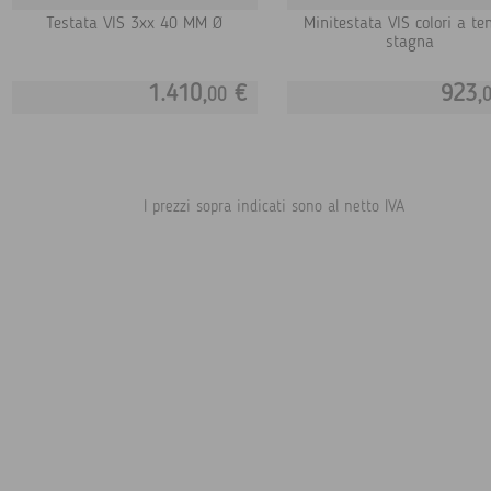
Testata VIS 3xx 40 MM Ø
Minitestata VIS colori a te
stagna
1.410,
€
923,
00
I prezzi sopra indicati sono al netto IVA