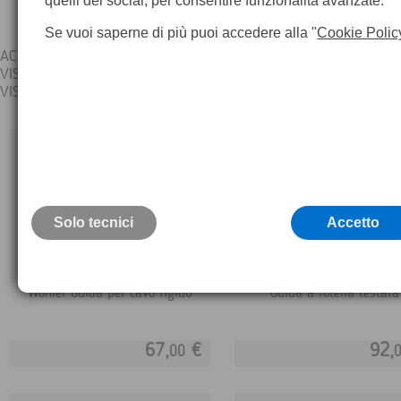
quelli dei social, per consentire funzionalità avanzate.
Se vuoi saperne di più puoi accedere alla "
Cookie Polic
ACCESSORI WOHLER
VIS 350
VIS 250
Solo tecnici
Accetto
Wohler Guida per cavo rigido
Guida a rotella testata
67,
€
92,
00