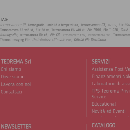
TAG:
,
,
,
,
termocamere IR
termocamera C3
termografia, umidità e temperatura
Flir E54
TG165
,
,
,
,
,
Flir T860
Corsi
Termocamera E5 wifi xt
Flir E8 xt
Termocamera E6 wifi xt
Flir T1020
,
,
,
,
,
termografia
Flir C3
termocamera flir c3
Termocamer
Termocamera E76
Termocamera E86
,
,
.
Distributore Ufficiale Flir
Official Flir Distributor
Thermal Imaging Flir
TEOREMA Srl
SERVIZI
Chi siamo
Assistenza Post V
Finanziamenti Nol
Dove siamo
Laboratorio di ass
Lavora con noi
TPS Teorema Privi
Contattaci
Service
Educational
Novità ed Eventi
Condizioni di vend
CATALOGO
Trattamento dei d
NEWSLETTER