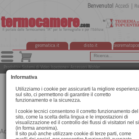
Benvenuto!
Accedi
|
Re
termocamere
.com
Il portale delle Termocamere "IR" per la Termografia e per l'Edilizia
geomatica.it
disto.it
teorematopce
Prodotti
>
Sistemi di Video Ispezione
>
Accessori Wohler
Informativa
Utilizziamo i cookie per assicurarti la migliore esperienz
sul sito, ci permettono di garantire il corretto
funzionamento e la sicurezza.
I cookie tecnici consentono il corretto funzionamento del
sito, come la scelta della lingua e le impostazioni di
visualizzazione ed il controllo dei flussi di visitatori nel s
(in forma anonima).
Accessori Wohler
Il sito può anche utilizzare cookie di terze parti, come