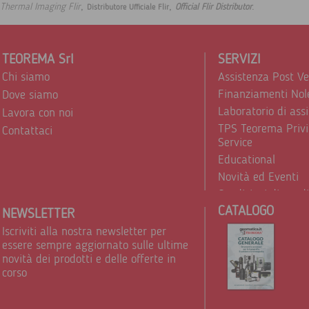
,
,
.
Thermal Imaging Flir
Official Flir Distributor
Distributore Ufficiale Flir
TEOREMA Srl
SERVIZI
Chi siamo
Assistenza Post V
Finanziamenti Nol
Dove siamo
Laboratorio di ass
Lavora con noi
TPS Teorema Privi
Contattaci
Service
Educational
Novità ed Eventi
Condizioni di vend
CATALOGO
Trattamento dei d
NEWSLETTER
Iscriviti alla nostra newsletter per
essere sempre aggiornato sulle ultime
novità dei prodotti e delle offerte in
corso