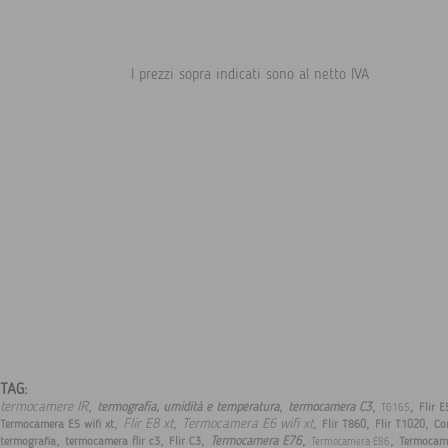
I prezzi sopra indicati sono al netto IVA
TAG:
,
,
,
,
termocamere IR
termografia, umidità e temperatura
termocamera C3
Flir E
TG165
,
,
,
,
,
Flir E8 xt
Termocamera E6 wifi xt
Termocamera E5 wifi xt
Flir T860
Flir T1020
Co
,
,
,
,
,
Termocamera E76
termografia
termocamera flir c3
Flir C3
Termocam
Termocamera E86