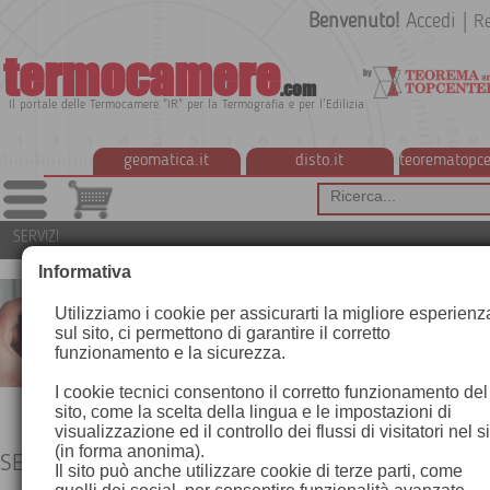
Benvenuto!
Accedi
|
Re
termocamere
.com
Il portale delle Termocamere "IR" per la Termografia e per l'Edilizia
geomatica.it
disto.it
teorematopce
SERVIZI
Informativa
Utilizziamo i cookie per assicurarti la migliore esperienz
sul sito, ci permettono di garantire il corretto
funzionamento e la sicurezza.
I cookie tecnici consentono il corretto funzionamento del
sito, come la scelta della lingua e le impostazioni di
visualizzazione ed il controllo dei flussi di visitatori nel s
(in forma anonima).
SERVIZI
Il sito può anche utilizzare cookie di terze parti, come